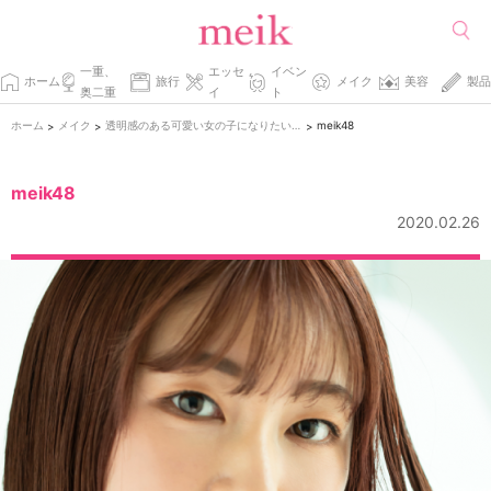
一重、
エッセ
イベン
ホーム
旅行
メイク
美容
製品
奥二重
イ
ト
ホーム
メイク
透明感のある可愛い女の子になりたい♡ナチュラル白肌のつくり方
meik48
>
>
>
meik48
2020.02.26