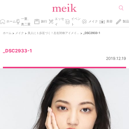
一重、
エッセ
イベン
ホーム
旅行
メイク
美容
製品
奥二重
イ
ト
ホーム
メイク
美人に１歩近づく！左右対称アイメイク方法
_DSC2933-1
>
>
>
_DSC2933-1
2019.12.19