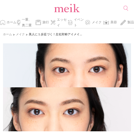
一重、
エッセ
イベン
ホーム
旅行
メイク
美容
製品
奥二重
イ
ト
ホーム
メイク
美人に１歩近づく！左右対称アイメイク方法
>
>