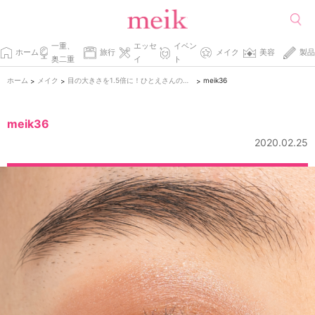
一重、
エッセ
イベン
ホーム
旅行
メイク
美容
製品
奥二重
イ
ト
ホーム
メイク
目の大きさを1.5倍に！ひとえさんのための下まぶたメイク
meik36
>
>
>
meik36
2020.02.25