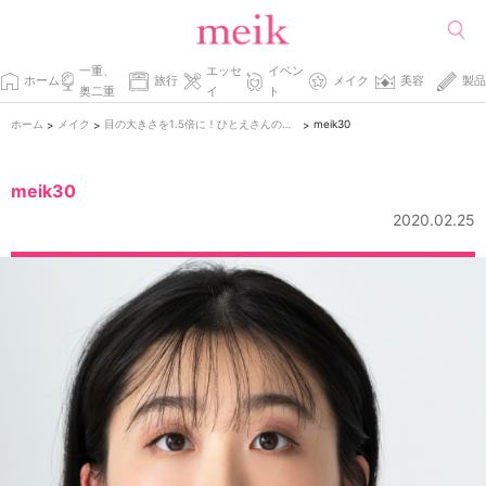
一重、
エッセ
イベン
ホーム
旅行
メイク
美容
製品
奥二重
イ
ト
ホーム
メイク
目の大きさを1.5倍に！ひとえさんのための下まぶたメイク
meik30
>
>
>
meik30
2020.02.25