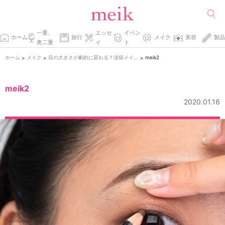
一重、
エッセ
イベン
ホーム
旅行
メイク
美容
製品
奥二重
イ
ト
ホーム
メイク
目の大きさが劇的に変わる？涙袋メイク入門
meik2
>
>
>
meik2
2020.01.16