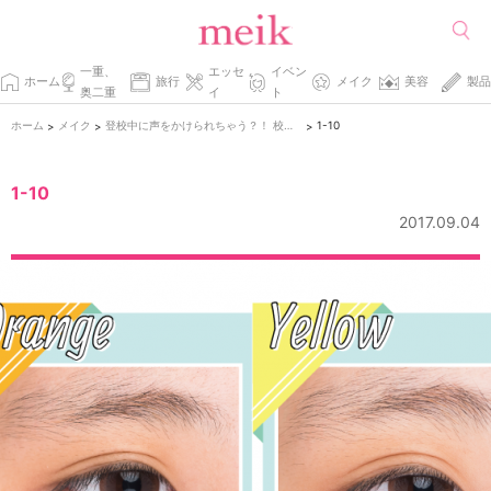
一重、
エッセ
イベン
ホーム
旅行
メイク
美容
製品
奥二重
イ
ト
ホーム
メイク
登校中に声をかけられちゃう？！ 校則が厳しくてもセーフな薄盛りメイク
1-10
>
>
>
1-10
2017.09.04