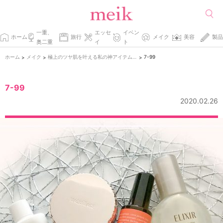
一重、
エッセ
イベン
ホーム
旅行
メイク
美容
製品
奥二重
イ
ト
ホーム
メイク
極上のツヤ肌を叶える私の神アイテムを教えちゃいます。
7-99
>
>
>
7-99
2020.02.26