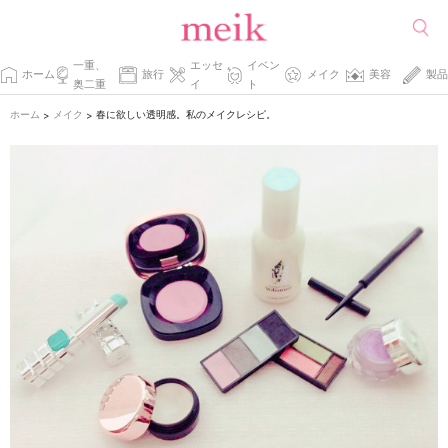
一重、
エッセ
イベン
ホーム
旅行
メイク
美容
製品
奥二重
イ
ト
ホーム
メイク
春に欲しい透明感。私のメイクレシピ。
>
>