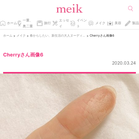
一重、
エッセ
イベン
ホーム
旅行
メイク
美容
製品
奥二重
イ
ト
ホーム
メイク
春からしたい、新生活の大人ヌーディメイク☆
Cherryさん画像6
>
>
>
Cherryさん画像6
2020.03.24