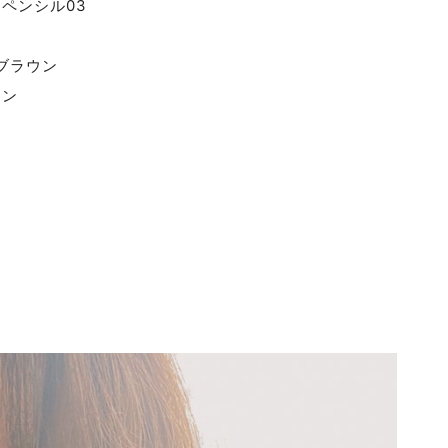
ウペンシル03
トブラウン
ウン