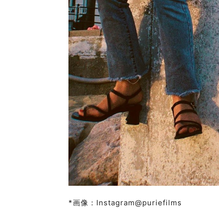
*画像：Instagram@puriefilms