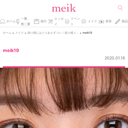
一重、
エッセ
イベン
ホーム
旅行
メイク
美容
製品
奥二重
イ
ト
ホーム
メイク
抜け感にはとりあえずコレ！抜け感メイク入門
meik19
>
>
>
meik19
2020.01.16