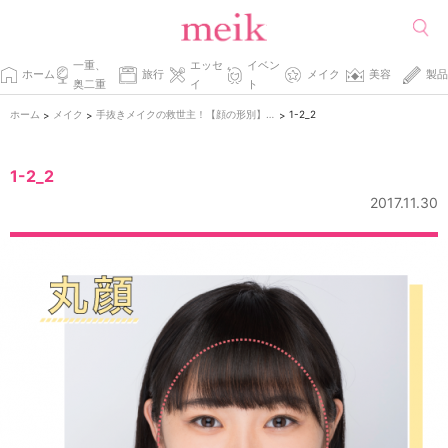
一重、
エッセ
イベン
ホーム
旅行
メイク
美容
製品
奥二重
イ
ト
ホーム
メイク
手抜きメイクの救世主！【顔の形別】似合うメガネを検証！
1-2_2
>
>
>
1-2_2
2017.11.30