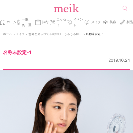
一重、
エッセ
イベン
ホーム
旅行
メイク
美容
製品
奥二重
イ
ト
ホーム
メイク
意外と見られてる乾燥肌。うるうる肌に見せるメイク術
名称未設定-1
>
>
>
名称未設定-1
2019.10.24