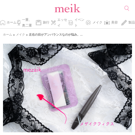
一重、
エッセ
イベン
ホーム
旅行
メイク
美容
製品
奥二重
イ
ト
ホーム
メイク
左右の目がアンバランスなのが悩み。メイク上手さんは使ってるあのアイテムとは？
>
>