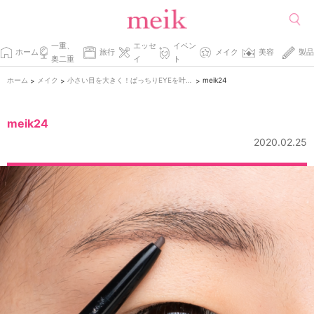
一重、
エッセ
イベン
ホーム
旅行
メイク
美容
製品
奥二重
イ
ト
ホーム
メイク
小さい目を大きく！ぱっちりEYEを叶える整形級ナチュラルデカ目メイク♡
meik24
>
>
>
meik24
2020.02.25