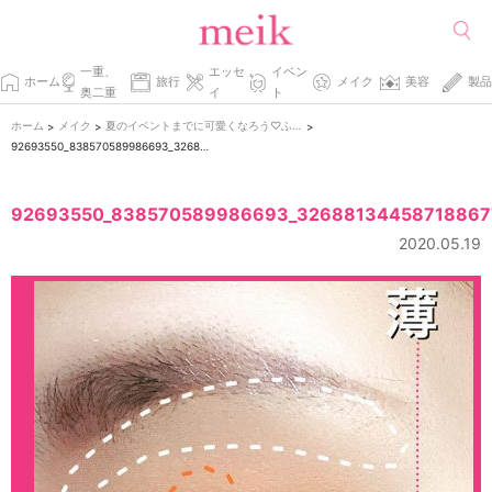
一重、
エッセ
イベン
ホーム
旅行
メイク
美容
製品
奥二重
イ
ト
ホーム
メイク
夏のイベントまでに可愛くなろう♡ふたえコスメに初挑戦！
>
>
>
92693550_838570589986693_3268813445871886773_n
92693550_838570589986693_32688134458718867
2020.05.19