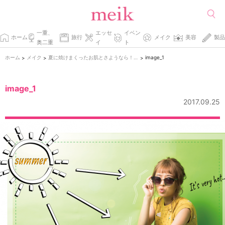
一重、
エッセ
イベン
ホーム
旅行
メイク
美容
製品
奥二重
イ
ト
ホーム
メイク
夏に焼けまくったお肌とさようなら！タイプ別日焼けを目立たなくさせる方法
image_1
>
>
>
image_1
2017.09.25