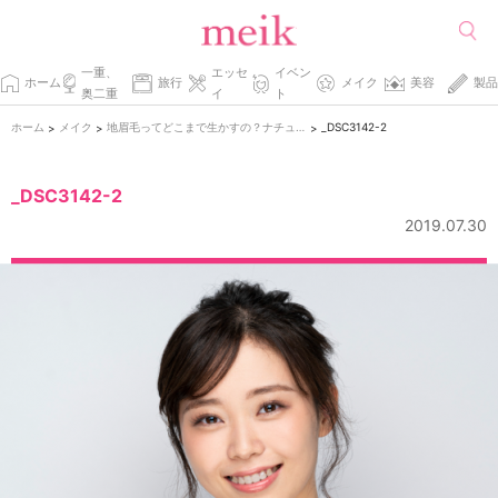
一重、
エッセ
イベン
ホーム
旅行
メイク
美容
製品
奥二重
イ
ト
ホーム
メイク
地眉毛ってどこまで生かすの？ナチュラル眉毛の作り方
_DSC3142-2
>
>
>
_DSC3142-2
2019.07.30