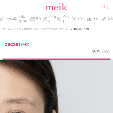
一重、
エッセ
イベン
ホーム
旅行
メイク
美容
製品
奥二重
イ
ト
ホーム
メイク
地眉毛ってどこまで生かすの？ナチュラル眉毛の作り方
_DSC2917-01
>
>
>
_DSC2917-01
2019.07.25