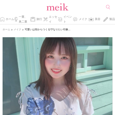
一重、
エッセ
イベン
ホーム
旅行
メイク
美容
製品
奥二重
イ
ト
ホーム
メイク
可愛いは頬からつくる♡なりたい印象別チークの入れ方レッスン♪
>
>