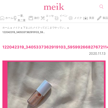
一重、
エッセ
イベン
ホーム
旅行
メイク
美容
製品
奥二重
イ
ト
ホーム
メイク
下まぶたメイクってどこまでやっていいの？あなたにぴったりの正解を見つけよう！
>
>
>
122042319_3405337362919103_59599266827672114_n
122042319_3405337362919103_5959926682767211
2020.11.13