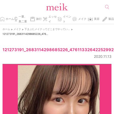
一重、
エッセ
イベン
ホーム
旅行
メイク
美容
製品
奥二重
イ
ト
ホーム
メイク
下まぶたメイクってどこまでやっていいの？あなたにぴったりの正解を見つけよう！
>
>
>
121273191_2683114298685226_4761133264225299205_n
121273191_2683114298685226_47611332642252992
2020.11.13