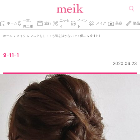
一重、
エッセ
イベン
ホーム
旅行
メイク
美容
製品
奥二重
イ
ト
ホーム
メイク
マスクをしてても気を抜かないで！優しげ目元とヘアアレンジで可愛く魅せよう♡
9-11-1
>
>
>
9-11-1
2020.06.23