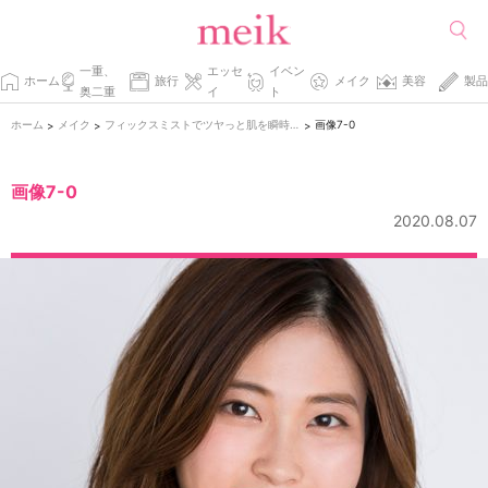
一重、
エッセ
イベン
ホーム
旅行
メイク
美容
製品
奥二重
イ
ト
ホーム
メイク
フィックスミストでツヤっと肌を瞬時にキープ。
画像7-0
>
>
>
画像7-0
2020.08.07