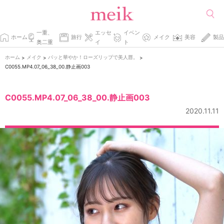
一重、
エッセ
イベン
ホーム
旅行
メイク
美容
製品
奥二重
イ
ト
ホーム
メイク
パッと華やか！ローズリップで美人唇。
>
>
>
C0055.MP4.07_06_38_00.静止画003
C0055.MP4.07_06_38_00.静止画003
2020.11.11