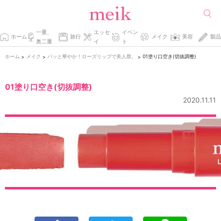
一重、
エッセ
イベン
ホーム
旅行
メイク
美容
製品
奥二重
イ
ト
ホーム
メイク
パッと華やか！ローズリップで美人唇。
01塗り口空き(切抜調整)
>
>
>
01塗り口空き(切抜調整)
2020.11.11