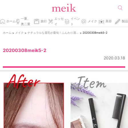
一重、
エッセ
イベン
ホーム
旅行
メイク
美容
製品
奥二重
イ
ト
ホーム
メイク
ナチュラルな眉毛が最旬！ふんわり眉の作り方
20200308meik5-2
>
>
>
20200308meik5-2
2020.03.18