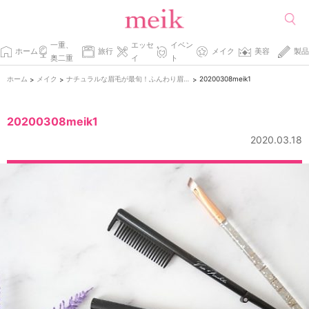
一重、
エッセ
イベン
ホーム
旅行
メイク
美容
製品
奥二重
イ
ト
ホーム
メイク
ナチュラルな眉毛が最旬！ふんわり眉の作り方
20200308meik1
>
>
>
20200308meik1
2020.03.18