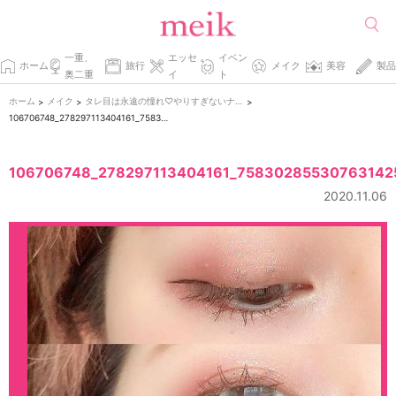
一重、
エッセ
イベン
ホーム
旅行
メイク
美容
製品
奥二重
イ
ト
ホーム
メイク
タレ目は永遠の憧れ♡やりすぎないナチュラルタレ目の秘訣
>
>
>
106706748_278297113404161_7583028553076314251_n
106706748_278297113404161_75830285530763142
2020.11.06