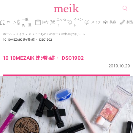
一重、
エッセ
イベン
ホーム
旅行
メイク
美容
製品
奥二重
イ
ト
ホーム
メイク
カワイイあの子のポーチの中身が知りたいっ。
>
>
>
10_10MEZAIK 迚ｩ謦ｮ繧・_DSC1902
10_10MEZAIK 迚ｩ謦ｮ繧・_DSC1902
2019.10.29