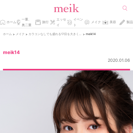
一重、
エッセ
イベン
ホーム
旅行
メイク
美容
製品
奥二重
イ
ト
ホーム
メイク
カラコンなしでも盛れる♡目を大きく見せるアイメイク。
meik14
>
>
>
meik14
2020.01.06