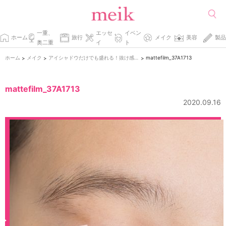
一重、
エッセ
イベン
ホーム
旅行
メイク
美容
製品
奥二重
イ
ト
ホーム
メイク
アイシャドウだけでも盛れる！抜け感×盛りアイメイク
mattefilm_37A1713
>
>
>
mattefilm_37A1713
2020.09.16