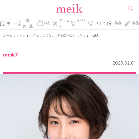
一重、
エッセ
イベン
ホーム
旅行
メイク
美容
製品
奥二重
イ
ト
ホーム
メイク
もう幼くならない！暗め髪を活かしたメイク
meik7
>
>
>
meik7
2020.02.01