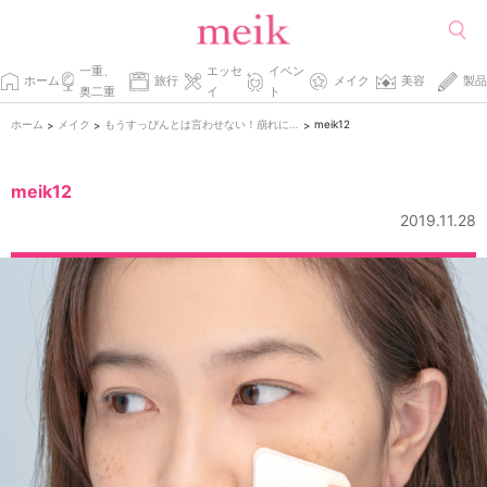
一重、
エッセ
イベン
ホーム
旅行
メイク
美容
製品
奥二重
イ
ト
ホーム
メイク
もうすっぴんとは言わせない！崩れにくいナチュラルアイメイク
meik12
>
>
>
meik12
2019.11.28