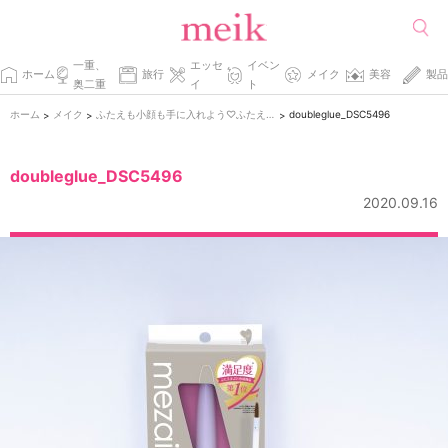
一重、
エッセ
イベン
ホーム
旅行
メイク
美容
製品
奥二重
イ
ト
ホーム
メイク
ふたえも小顔も手に入れよう♡ふたえコスメに初挑戦！
doubleglue_DSC5496
>
>
>
doubleglue_DSC5496
2020.09.16