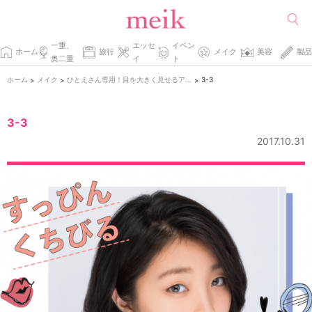
一重、
エッセ
イベン
ホーム
旅行
メイク
美容
製品
奥二重
イ
ト
ホーム
メイク
ひとえさん専用！目を大きく見せるアイメイク術！
3-3
>
>
>
3-3
2017.10.31