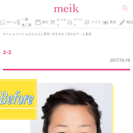
一重、
エッセ
イベン
ホーム
旅行
メイク
美容
製品
奥二重
イ
ト
ホーム
メイク
ひとえさん専用！目を大きく見せるアイメイク術！
2-2
>
>
>
2-2
2017.10.19