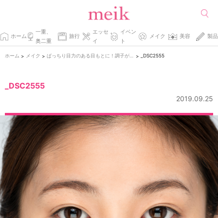
一重、
エッセ
イベン
ホーム
旅行
メイク
美容
製品
奥二重
イ
ト
ホーム
メイク
ぱっちり目力のある目もとに！調子が悪いときのふたえマッサージテクニック
_DSC2555
>
>
>
_DSC2555
2019.09.25