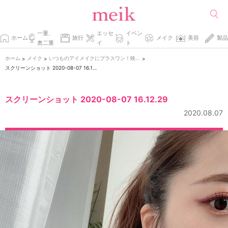
一重、
エッセ
イベン
ホーム
旅行
メイク
美容
製品
奥二重
イ
ト
ホーム
メイク
いつものアイメイクにプラスワン！映える秋カラーメイク
>
>
>
スクリーンショット 2020-08-07 16.12.29
スクリーンショット 2020-08-07 16.12.29
2020.08.07