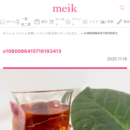
一重、
エッセ
イベン
ホーム
旅行
メイク
美容
製品
奥二重
イ
ト
ホーム
メイク
乾燥シーズンが来る前にやっておきたい肌のお手入れ
o1080086415716193413
>
>
>
o1080086415716193413
2025.11.18