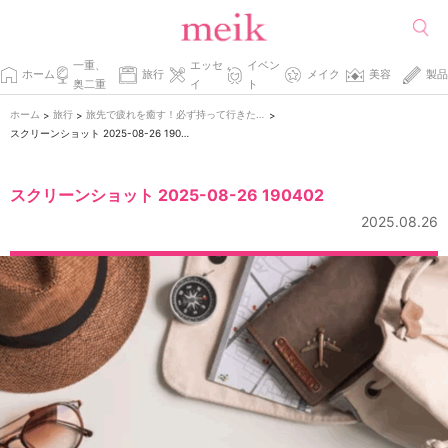
一重、
エッセ
イベン
ホーム
旅行
メイク
美容
製品
奥二重
イ
ト
ホーム
旅行
旅先で疲れを癒す！必ず持って行きたいリラックスアイテム
>
>
>
スクリーンショット 2025-08-26 190402
スクリーンショット 2025-08-26 190402
2025.08.26