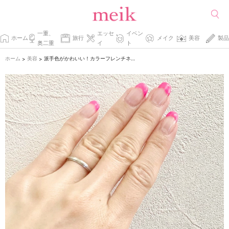
一重、
エッセ
イベン
ホーム
旅行
メイク
美容
製品
奥二重
イ
ト
ホーム
美容
派手色がかわいい！カラーフレンチネイルの作り方
>
>