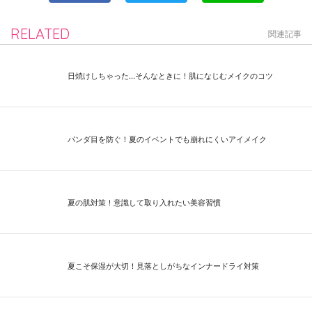
RELATED
関連記事
日焼けしちゃった...そんなときに！肌になじむメイクのコツ
パンダ目を防ぐ！夏のイベントでも崩れにくいアイメイク
夏の肌対策！意識して取り入れたい美容習慣
夏こそ保湿が大切！見落としがちなインナードライ対策