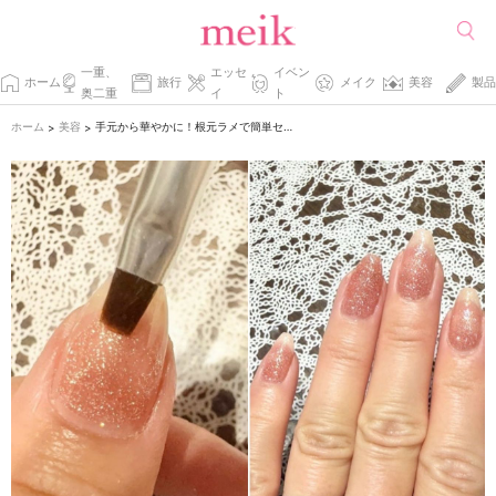
一重、
エッセ
イベン
ホーム
旅行
メイク
美容
製品
奥二重
イ
ト
ホーム
美容
手元から華やかに！根元ラメで簡単セルフネイル
>
>