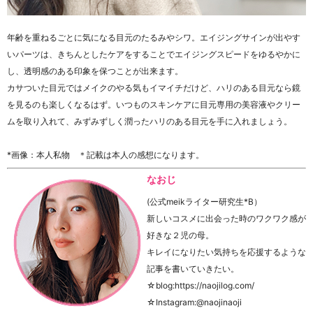
年齢を重ねるごとに気になる目元のたるみやシワ。エイジングサインが出やす
いパーツは、きちんとしたケアをすることでエイジングスピードをゆるやかに
し、透明感のある印象を保つことが出来ます。
カサついた目元ではメイクのやる気もイマイチだけど、ハリのある目元なら鏡
を見るのも楽しくなるはず。いつものスキンケアに目元専用の美容液やクリー
ムを取り入れて、みずみずしく潤ったハリのある目元を手に入れましょう。
*画像：本人私物 ＊記載は本人の感想になります。
なおじ
(公式meikライター研究生*B）
新しいコスメに出会った時のワクワク感が
好きな２児の母。
キレイになりたい気持ちを応援するような
記事を書いていきたい。
☆blog:https://naojilog.com/
☆Instagram:@naojinaoji