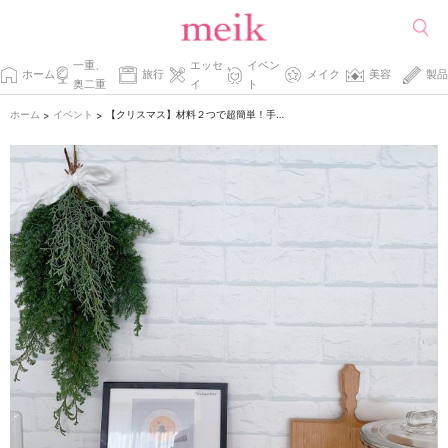
一重、
エッセ
イベン
ホーム
旅行
メイク
美容
製品
奥二重
イ
ト
ホーム
イベント
【クリスマス】材料２つで超簡単！手作り「スワッグ」の作り方。
>
>