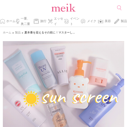
一重、
エッセ
イベン
ホーム
旅行
メイク
美容
製品
奥二重
イ
ト
ホーム
製品
夏本番を迎えるその前に！マスターしておきたい日焼け止め使い方講座。
>
>