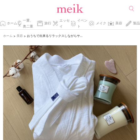
一重、
エッセ
イベン
ホーム
旅行
メイク
美容
製品
奥二重
イ
ト
ホーム
美容
おうちで出来るリラックスしながらサロン級美活♡
>
>