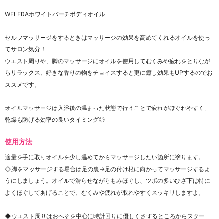
WELEDAホワイトバーチボディオイル
セルフマッサージをするときはマッサージの効果を高めてくれるオイルを使っ
てサロン気分！
ウエスト周りや、脚のマッサージにオイルを使用してむくみや疲れをとりなが
らリラックス、好きな香りの物をチョイスすると更に癒し効果もUPするのでお
ススメです。
オイルマッサージは入浴後の温まった状態で行うことで疲れがほぐれやすく、
乾燥も防げる効率の良いタイミング◎
使用方法
適量を手に取りオイルを少し温めてからマッサージしたい箇所に塗ります。
◇脚をマッサージする場合は足の裏→足の付け根に向かってマッサージするよ
うにしましょう。オイルで滑らせながらもみほぐし、ツボの多いひざ下は特に
よくほぐしてあげることで、むくみや疲れが取れやすくスッキリしますよ。
◆ウエスト周りはおへそを中心に時計回りに優しくさするところからスター