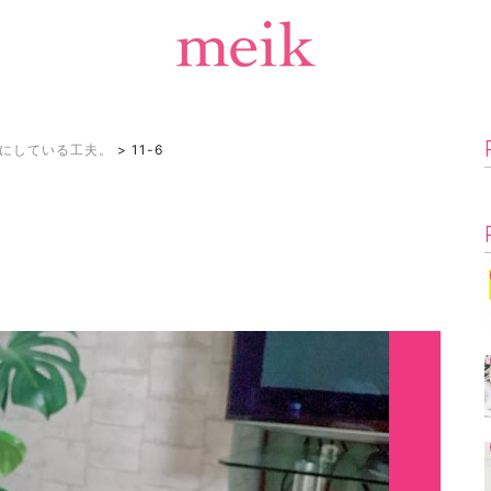
にしている工夫。
>
11-6